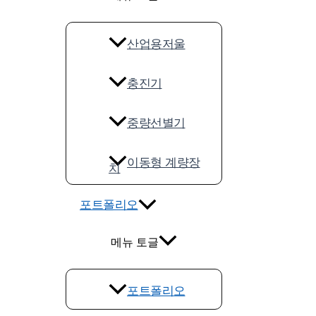
산업용저울
충진기
중량선별기
이동형 계량장
치
포트폴리오
메뉴 토글
포트폴리오