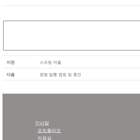
이전
스프링 저울
다음
원형 말통 캡핑 및 충진
인사말
포트폴리오
자료실